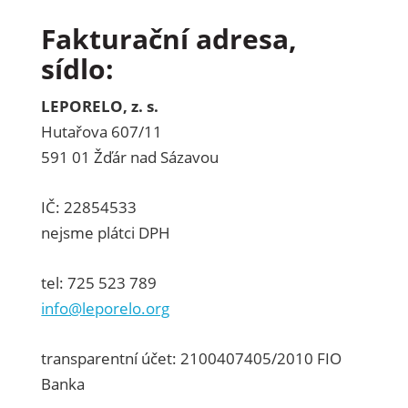
Fakturační adresa,
sídlo:
LEPORELO, z. s.
Hutařova 607/11
591 01 Žďár nad Sázavou
IČ: 22854533
nejsme plátci DPH
tel: 725 523 789
info@leporelo.org
transparentní účet: 2100407405/2010 FIO
Banka