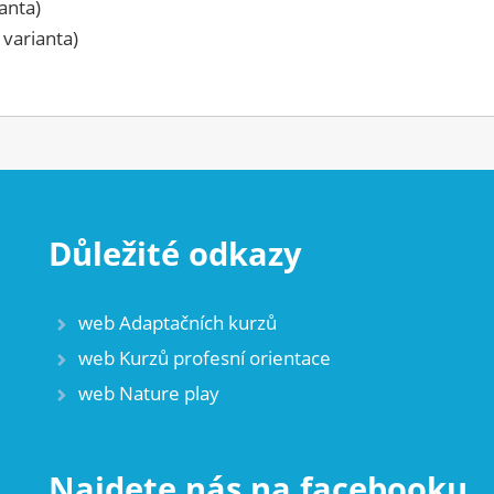
anta)
 varianta)
Důležité odkazy
web Adaptačních kurzů
web Kurzů profesní orientace
web Nature play
Najdete nás na facebooku