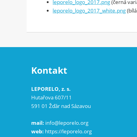
leporelo_logo_2017.png
(černá vari
leporelo_logo_2017_white.png
(bílá
Kontakt
LEPORELO, z. s.
Hutařova 607/11
591 01 Žďár nad Sázavou
mail:
info@leporelo.org
web:
https://leporelo.org