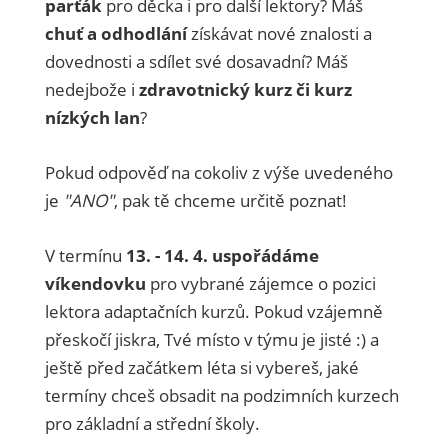
parťák
pro děcka i pro další lektory? Máš
chuť a odhodlání
získávat nové znalosti a
dovednosti a sdílet své dosavadní? Máš
nedejbože i
zdravotnický kurz či kurz
nízkých lan
?
Pokud odpověď na cokoliv z výše uvedeného
je
"
ANO
"
, pak tě chceme určitě poznat!
V termínu
13. - 14. 4. uspořádáme
víkendovku
pro vybrané zájemce o pozici
lektora adaptačních kurzů. Pokud vzájemně
přeskočí jiskra, Tvé místo v týmu je jisté :) a
ještě před začátkem léta si vybereš, jaké
termíny chceš obsadit na podzimních kurzech
pro základní a střední školy.